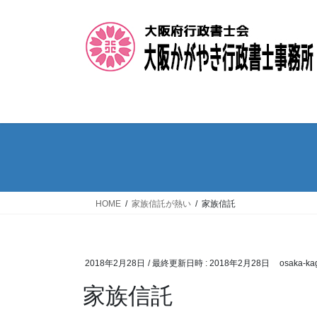
コ
ナ
ン
ビ
テ
ゲ
ン
ー
ツ
シ
へ
ョ
ス
ン
キ
に
ッ
移
プ
動
HOME
家族信託が熱い
家族信託
2018年2月28日
/ 最終更新日時 :
2018年2月28日
osaka-ka
家族信託