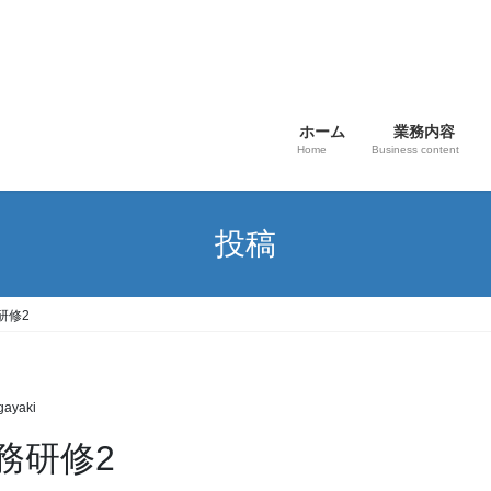
ホーム
業務内容
Home
Business content
投稿
研修2
gayaki
事務研修2