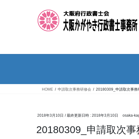
コ
ナ
ン
ビ
テ
ゲ
ン
ー
ツ
シ
へ
ョ
ス
ン
キ
に
ッ
移
プ
動
HOME
申請取次事務研修会
20180309_申請取次事務
2018年3月10日
/ 最終更新日時 :
2018年3月10日
osaka-ka
20180309_申請取次