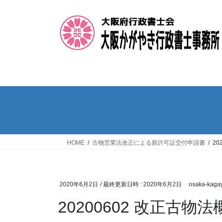
コ
ナ
ン
ビ
テ
ゲ
ン
ー
ツ
シ
へ
ョ
ス
ン
キ
に
ッ
移
プ
動
HOME
古物営業法改正による新許可証交付申請書
20
2020年6月2日
/ 最終更新日時 :
2020年6月2日
osaka-kaga
20200602 改正古物法