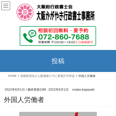
コ
ナ
ン
ビ
テ
ゲ
ン
ー
ツ
シ
へ
ョ
ス
ン
キ
に
ッ
移
プ
動
投稿
HOME
技能実習生から配偶者ビザに変更許可申請
外国人労働者
2022年8月1日
/ 最終更新日時 :
2022年8月1日
osaka-kagayaki
外国人労働者