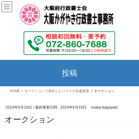
コ
ナ
ン
ビ
テ
ゲ
ン
ー
ツ
シ
へ
ョ
ス
ン
キ
に
ッ
移
プ
動
投稿
HOME
オークションで落札したバイクの名義変更
オークション
2024年6月18日
/ 最終更新日時 :
2024年6月18日
osaka-kagayaki
オークション