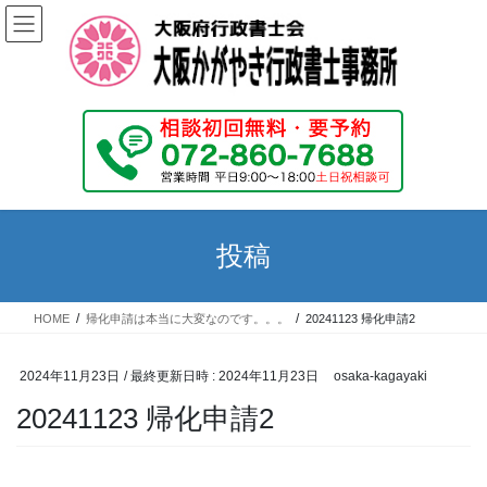
コ
ナ
ン
ビ
テ
ゲ
ン
ー
ツ
シ
へ
ョ
ス
ン
キ
に
ッ
移
プ
動
投稿
HOME
帰化申請は本当に大変なのです。。。
20241123 帰化申請2
2024年11月23日
/ 最終更新日時 :
2024年11月23日
osaka-kagayaki
20241123 帰化申請2