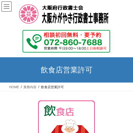
コ
ナ
ン
ビ
テ
ゲ
ン
ー
ツ
シ
へ
ョ
ス
ン
キ
に
ッ
移
プ
動
飲食店営業許可
HOME
業務内容
飲食店営業許可