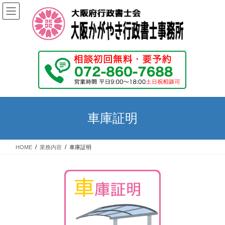
コ
ナ
ン
ビ
テ
ゲ
ン
ー
ツ
シ
へ
ョ
ス
ン
キ
に
ッ
移
プ
動
車庫証明
HOME
業務内容
車庫証明