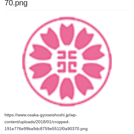
70.png
https://www.osaka-gyoseishoshi.jp/wp-
content/uploads/2018/01/cropped-
191e776e99ba9dc8759e5511f0a90370.png