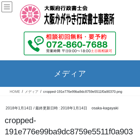
コ
ナ
ン
ビ
テ
ゲ
ン
ー
ツ
シ
へ
ョ
ス
ン
キ
に
ッ
移
プ
動
メディア
HOME
メディア
cropped-191e776e99ba9dc8759e5511f0a90370.png
2018年1月14日
/ 最終更新日時 :
2018年1月14日
osaka-kagayaki
cropped-
191e776e99ba9dc8759e5511f0a903