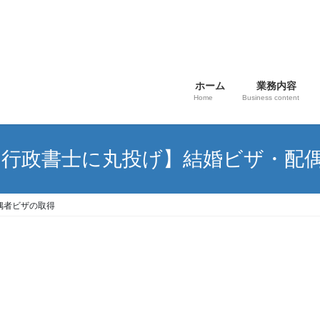
ホーム
業務内容
Home
Business content
請は行政書士に丸投げ】結婚ビザ・配
偶者ビザの取得