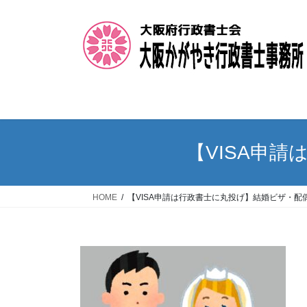
コ
ナ
ン
ビ
テ
ゲ
ン
ー
ツ
シ
へ
ョ
ス
ン
キ
に
ッ
移
【VISA申
プ
動
HOME
【VISA申請は行政書士に丸投げ】結婚ビザ・配