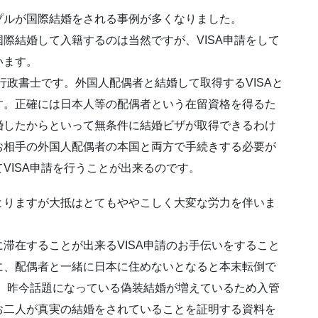
プルが国際結婚をされる事例が多くなりました。
際結婚して入籍するのは当然ですが、VISA申請をして
います。
行政書士です。外国人配偶者と結婚して取得するVISAと
す。正確には日本人等の配偶者という在留資格を得るた
婚したからといって無条件に結婚ビザが取得できるわけ
お相手の外国人配偶者の本国と両方で手続きする必要が
VISA申請を行うことが出来るのです。
よりますが大抵はとてもややこしく大変な労力を伴いま
滞在することが出来るVISA申請のお手伝いをすること
に、配偶者と一緒に日本に住めないとなると本末転倒で
ん。昨今話題になっている偽装結婚が増えているため入管
お二人が真実の結婚をされていることを証明する資料を