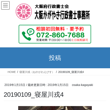
コ
ナ
ン
ビ
テ
ゲ
ン
ー
ツ
シ
へ
ョ
ス
ン
キ
に
ッ
移
プ
動
投稿
HOME
寝屋川戎（ねやがわえびす）
20190109_寝屋川戎4
2019年1月15日
/ 最終更新日時 :
2019年1月15日
osaka-kagayaki
20190109_寝屋川戎4