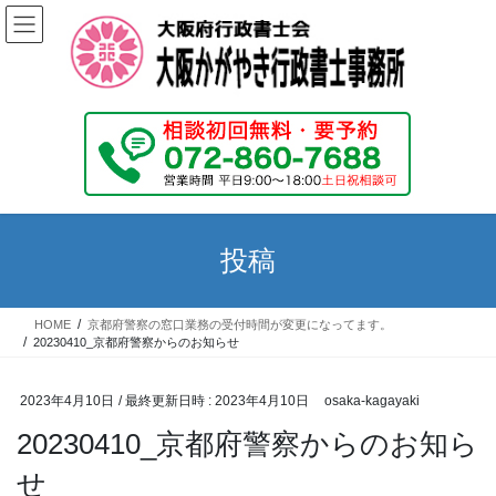
コ
ナ
ン
ビ
テ
ゲ
ン
ー
ツ
シ
へ
ョ
ス
ン
キ
に
ッ
移
プ
動
投稿
HOME
京都府警察の窓口業務の受付時間が変更になってます。
20230410_京都府警察からのお知らせ
2023年4月10日
/ 最終更新日時 :
2023年4月10日
osaka-kagayaki
20230410_京都府警察からのお知ら
せ