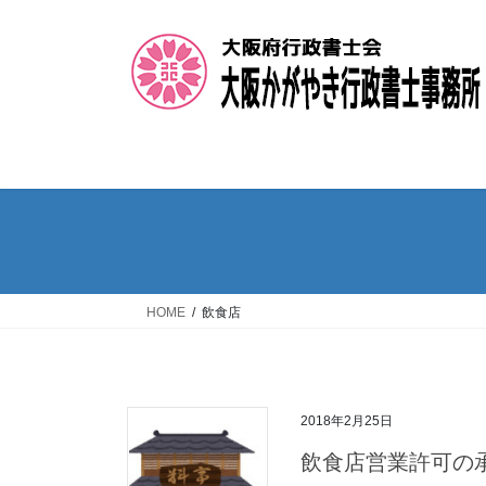
コ
ナ
ン
ビ
テ
ゲ
ン
ー
ツ
シ
へ
ョ
ス
ン
キ
に
ッ
移
プ
動
HOME
飲食店
2018年2月25日
飲食店営業許可の