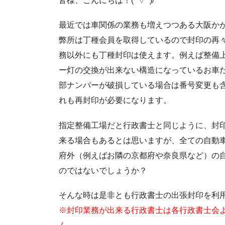
皆様、こんにちは！(^▽^)/
最近では車関係の業務も増えつつある大阪か
弊所は丁種会員を取得しているので封印の再
務以外にも丁種封印は使えます。例えば整備
ー灯の交換が出来ない構造になっているお車
部ナンバーが破損している場合は番号変更も
れも再封印が必要になります。
指定整備工場だと行政書士と同じように、封
来る場合もあるとは思いますが、全ての自動
府外（例えばお隣の京都府や奈良県など）の
のではないでしょうか？
そんな時は是非とも行政書士の出張封印を利
※封印業務が出来る行政書士は各行政書士会