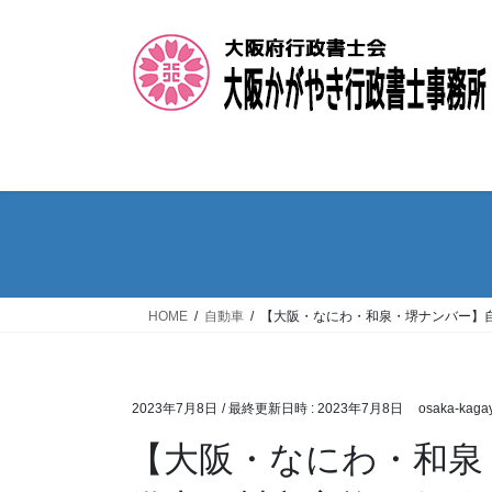
コ
ナ
ン
ビ
テ
ゲ
ン
ー
ツ
シ
へ
ョ
ス
ン
キ
に
ッ
移
プ
動
HOME
自動車
【大阪・なにわ・和泉・堺ナンバー】
2023年7月8日
/ 最終更新日時 :
2023年7月8日
osaka-kaga
【大阪・なにわ・和泉