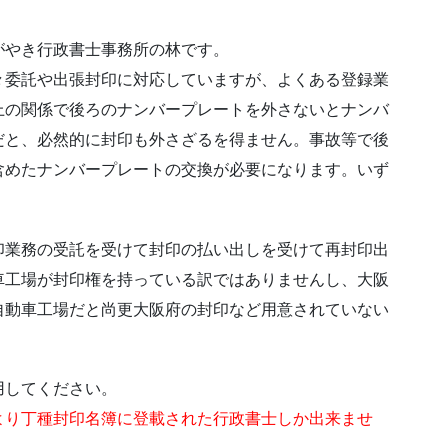
がやき行政書士事務所の林です。
々委託や出張封印に対応していますが、よくある登録業
上の関係で後ろのナンバープレートを外さないとナンバ
だと、必然的に封印も外さざるを得ません。事故等で後
含めたナンバープレートの交換が必要になります。いず
印業務の受託を受けて封印の払い出しを受けて再封印出
車工場が封印権を持っている訳ではありませんし、大阪
自動車工場だと尚更大阪府の封印など用意されていない
用してください。
より丁種封印名簿に登載された行政書士しか出来ませ