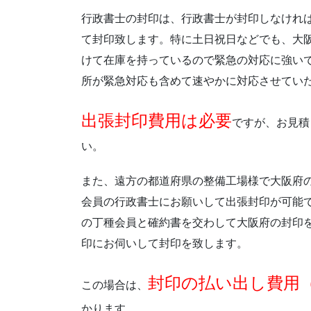
行政書士の封印は、行政書士が封印しなけれ
て封印致します。特に土日祝日などでも、大
けて在庫を持っているので緊急の対応に強い
所が緊急対応も含めて速やかに対応させてい
出張封印費用は必要
ですが、お見積
い。
また、遠方の都道府県の整備工場様で大阪府
会員の行政書士にお願いして出張封印が可能
の丁種会員と確約書を交わして大阪府の封印
印にお伺いして封印を致します。
封印の払い出し費用（
この場合は、
かります。